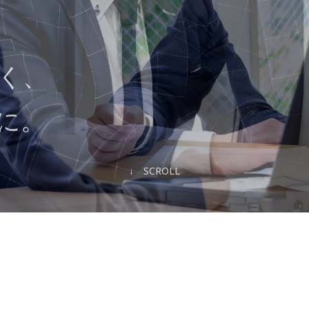
く、
に。
↓ SCROLL