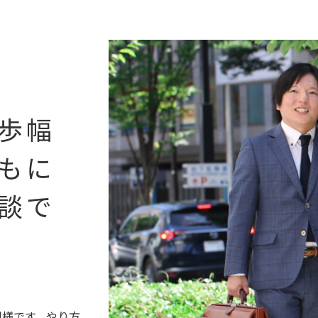
歩幅
もに
談で
同様です。やり方