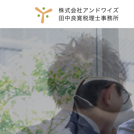
コ
ナ
ン
ビ
テ
ゲ
ン
ー
ツ
シ
へ
ョ
ス
ン
キ
に
ッ
移
プ
動