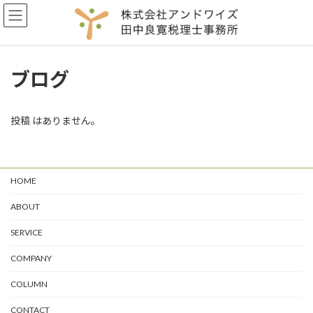
コ
ナ
ン
ビ
テ
ゲ
ン
ー
ツ
シ
ブログ
へ
ョ
ス
ン
キ
に
ッ
移
投稿 はありません。
プ
動
HOME
ABOUT
SERVICE
COMPANY
COLUMN
CONTACT